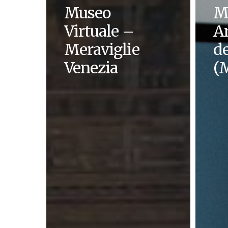
Museo
M
Virtuale –
A
Meraviglie
de
Venezia
(