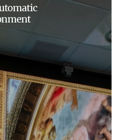
utomatic
ronment