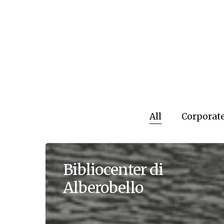
All
Corporate
Bibliocenter di
Alberobello