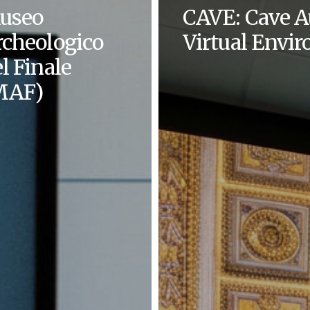
useo
CAVE: Cave A
rcheologico
Virtual Envi
l Finale
MAF)