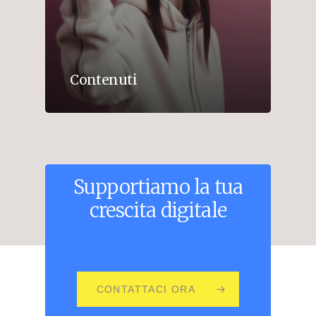
Contenuti
Supportiamo
la
tua
crescita
digitale
CONTATTACI ORA