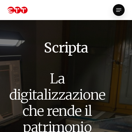
Skip
Menu
to
Close
main
Menu
content
Scripta
La
digitalizzazione
che rende il
patrimonio