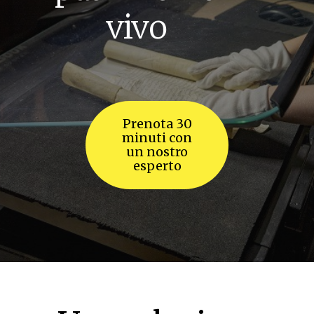
vivo
Prenota 30
minuti con
un nostro
esperto