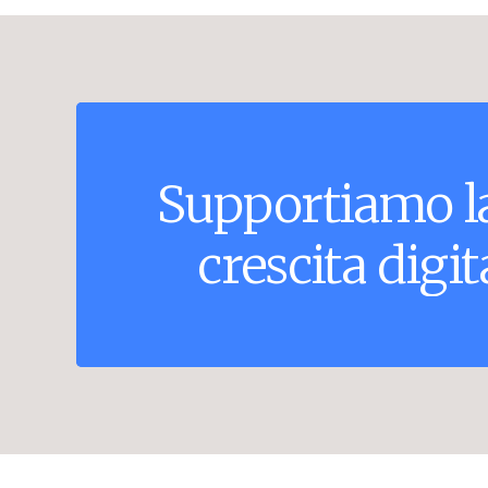
Supportiamo
l
crescita
digit