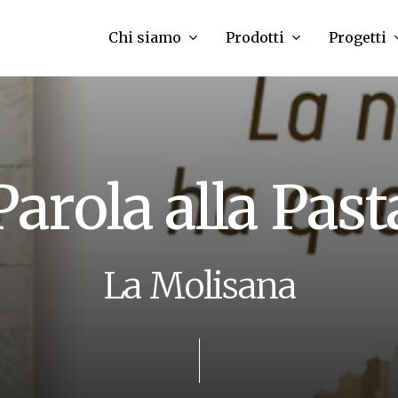
Chi siamo
Prodotti
Progetti
P
a
r
o
l
a
a
l
l
a
P
a
s
t
L
a
M
o
l
i
s
a
n
a