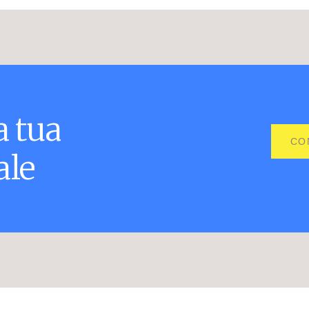
a
tua
CO
ale