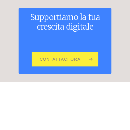
Supportiamo
la
tua
crescita
digitale
CONTATTACI ORA