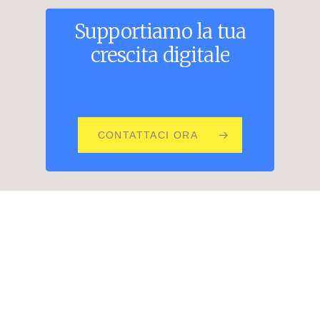
Supportiamo
la
tua
crescita
digitale
CONTATTACI ORA