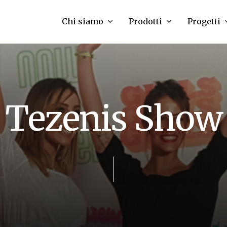
Chi siamo
Prodotti
Progetti
T
e
z
e
n
i
s
S
h
o
w