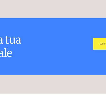
a
tua
CO
ale