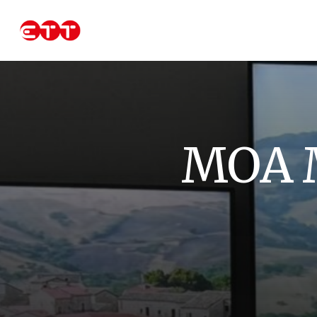
Skip
to
main
content
M
O
A