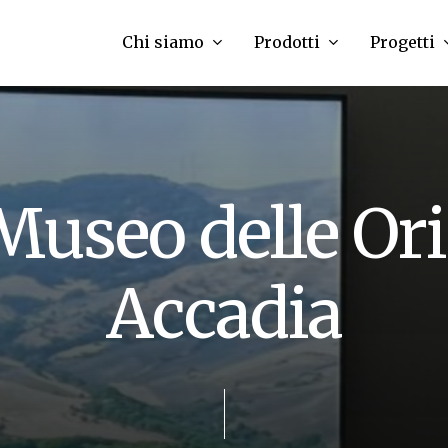
Chi siamo
Prodotti
Progetti
M
u
s
e
o
d
e
l
l
e
O
r
i
A
c
c
a
d
i
a