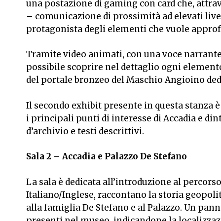
una postazione di
gaming
con
card
che, attra
– comunicazione di prossimità ad elevati livell
protagonista degli elementi che vuole approf
Tramite video animati, con una voce narrante d
possibile scoprire nel dettaglio ogni element
del portale bronzeo del Maschio Angioino dedic
Il secondo exhibit presente in questa stanza è
i principali punti di interesse di Accadia e d
d’archivio e testi descrittivi.
Sala 2 – Accadia e Palazzo De Stefano
La sala è dedicata all’introduzione al percorso d
Italiano/Inglese, raccontano la storia geopoli
alla famiglia De Stefano e al Palazzo. Un panne
presenti nel museo, indicandone la localizzazi