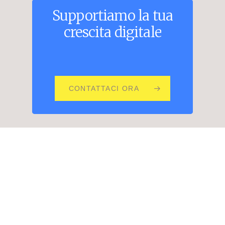
Supportiamo
la
tua
crescita
digitale
CONTATTACI ORA