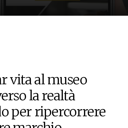
r vita al museo
rso la realtà
 per ripercorrere
bre marchio