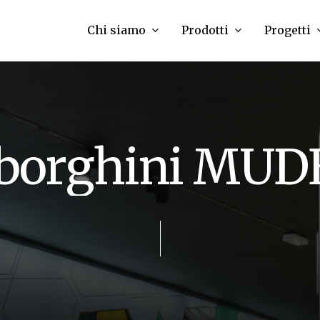
Chi siamo
Prodotti
Progetti
b
o
r
g
h
i
n
i
M
U
D