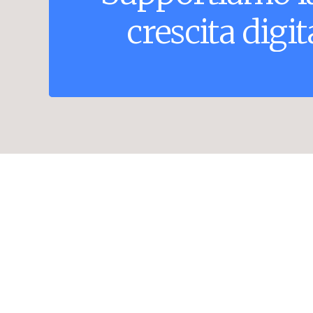
crescita
digit