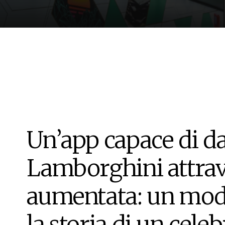
Un’app capace di da
Lamborghini attrave
aumentata: un modo
la storia di un cele