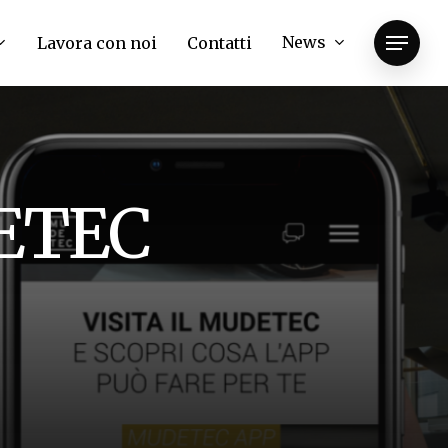
News
Lavora con noi
Contatti
Menu
E
T
E
C