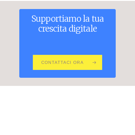
Supportiamo
la
tua
crescita
digitale
CONTATTACI ORA