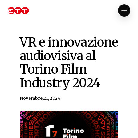
Skip
Menu
to
Close
main
Menu
content
VR e innovazione
audiovisiva al
Torino Film
Industry 2024
Novembre 21, 2024