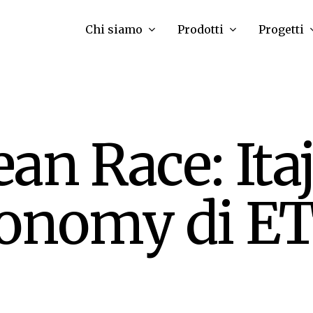
Chi siamo
Prodotti
Progetti
an Race: Itaj
conomy di E