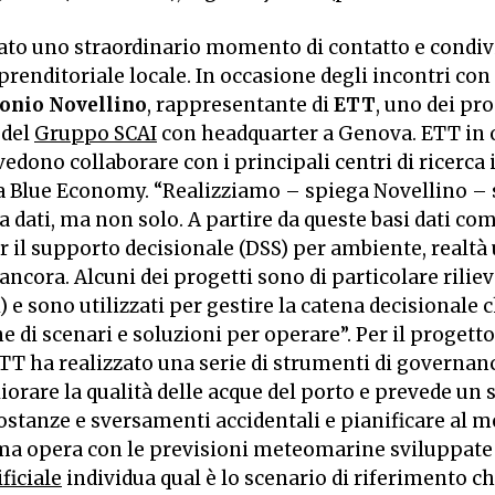
ato uno straordinario momento di contatto e condivi
prenditoriale locale. In occasione degli incontri con
onio Novellino
, rappresentante di
ETT
, uno dei pr
 del
Gruppo SCAI
con headquarter a Genova. ETT in 
edono collaborare con i principali centri di ricerca 
la Blue Economy. “Realizziamo – spiega Novellino – 
 a dati, ma non solo. A partire da queste basi dati co
r il supporto decisionale (DSS) per ambiente, realt
o ancora. Alcuni dei progetti sono di particolare rilie
i) e sono utilizzati per gestire la catena decisionale 
 di scenari e soluzioni per operare”. Per il progett
TT ha realizzato una serie di strumenti di governan
orare la qualità delle acque del porto e prevede un 
ostanze e sversamenti accidentali e pianificare al me
ema opera con le previsioni meteomarine sviluppate
ficiale
individua qual è lo scenario di riferimento c