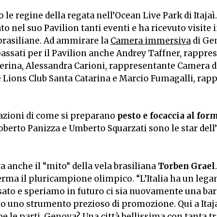
 le regine della regata nell’Ocean Live Park di Itajaì
to nel suo Pavilion tanti eventi e ha ricevuto visit
 brasiliane. Ad ammirare la
Camera immersiva
di Gen
passati per il Pavilion anche Andrey Taffner, rappre
aterina, Alessandra Carioni, rappresentante Camera 
 Lions Club Santa Catarina e Marcio Fumagalli, rap
azioni di come si preparano
pesto e focaccia al fo
oberto Panizza e Umberto Squarzati sono le star dell’
 anche il “mito” della vela brasiliana
Torben Grael
ferma il pluricampione olimpico. “L’Italia ha un le
ato e speriamo in futuro ci sia nuovamente una barca 
o uno strumento prezioso di promozione. Qui a Itaja
 le parti. Genova? Una città bellissima con tanta t