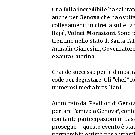
Una
folla incredibile
ha salutato
anche per
Genova
che ha ospita
collegamenti in diretta sulle tv
Itajaì,
Volnei Morastoni
. Sono 
trentine nello Stato di Santa C
Annadir Gianesini, Governatore
e Santa Catarina.
Grande successo per le dimostr
code per degustare. Gli “chef” R
numerosi media brasiliani.
Ammirato dal Pavilion di Genova
portare l’arrivo a Genova”, con
con tante partecipazioni in pass
prosegue – questo evento è stat
partnership ottima per entrambe