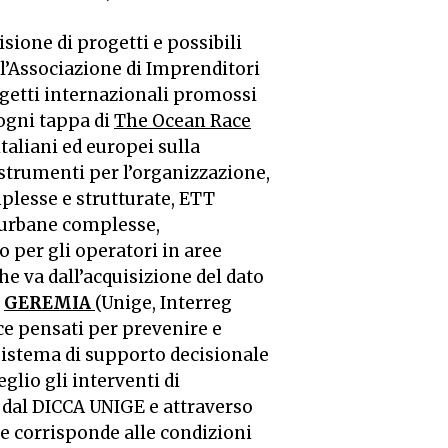
sione di progetti e possibili
 l’Associazione di Imprenditori
ogetti internazionali promossi
ogni tappa di
The Ocean Race
italiani ed europei sulla
strumenti per l’organizzazione,
mplesse e strutturate, ETT
à urbane complesse,
vo per gli operatori in aree
che va dall’acquisizione del dato
o
GEREMIA
(Unige, Interreg
ce pensati per prevenire e
sistema di supporto decisionale
glio gli interventi di
 dal DICCA UNIGE e attraverso
he corrisponde alle condizioni