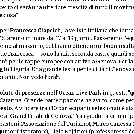
certo ci sarà una ulteriore crescita di tutto il mov
ziosa”.
 per
Francesca Clapcich
, la velista italiana che torn
. “Staremo in mare dai 17 ai 19 giorni. Passeremo l’
emo al massimo, dobbiamo ottenere un buon risultat
egue Francesca – sono la mia seconda casa e quindi so
rò per le tappe europee con arrivo a Genova. Per la 
e
in Liguria. Una grande festa per la città di Genova e 
ante. Non vedo l’ora!”.
oluto di presenze nell’Ocean Live Park
in questa “q
 Catarina. Grande partecipazione ha avuto, come per 
pesto
. A vincere tra i 10 partecipanti selezionati è st
 al Grand Finale di Genova. Tra i giudici alcuni imp
rastoni (Associazione del Turismo), Marco Canessa 
unior (ristoratore), Ligia Najdzion (professoressa del