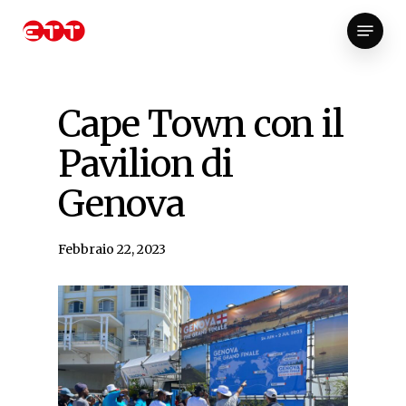
Skip
Menu
to
Close
main
Menu
content
Cape Town con il
Pavilion di
Genova
Febbraio 22, 2023