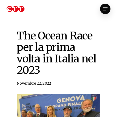
Skip
Menu
to
Close
main
Menu
content
The Ocean Race
per la prima
volta in Italia nel
2023
Novembre 22, 2022