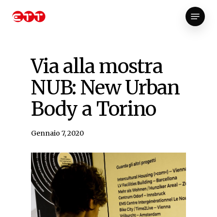
Skip
Menu
to
Close
main
Menu
content
Via alla mostra
NUB: New Urban
Body a Torino
Gennaio 7, 2020