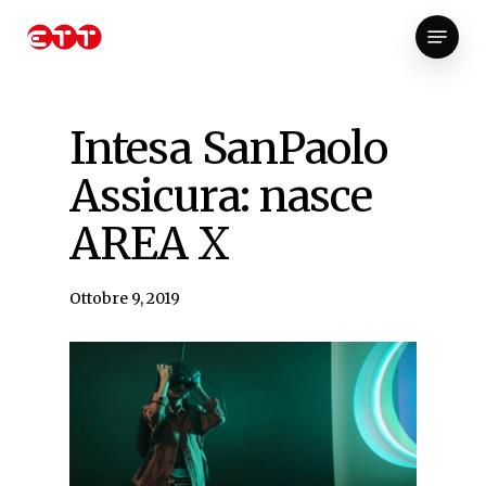
Skip
Menu
to
Close
main
Menu
content
Intesa SanPaolo
Assicura: nasce
AREA X
Ottobre 9, 2019