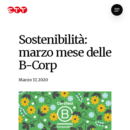
Skip
Menu
to
Close
main
Menu
content
Sostenibilità:
marzo mese delle
B-Corp
Marzo 17, 2020