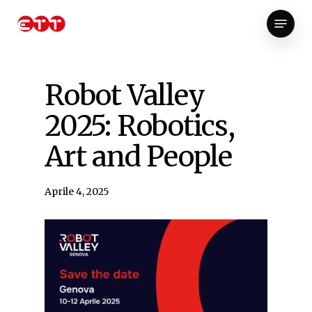
Skip
Menu
to
Close
main
Menu
content
Robot Valley
2025: Robotics,
Art and People
Aprile 4, 2025