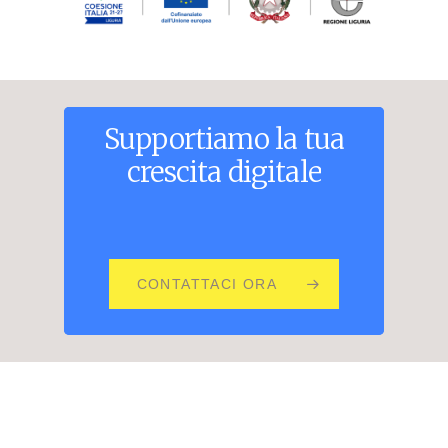
Supportiamo
la
tua
crescita
digitale
CONTATTACI ORA