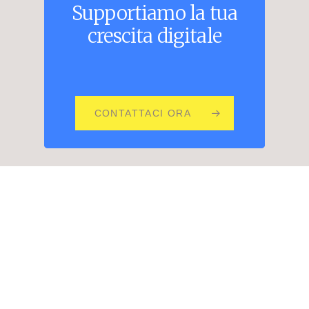
Supportiamo
la
tua
crescita
digitale
CONTATTACI ORA