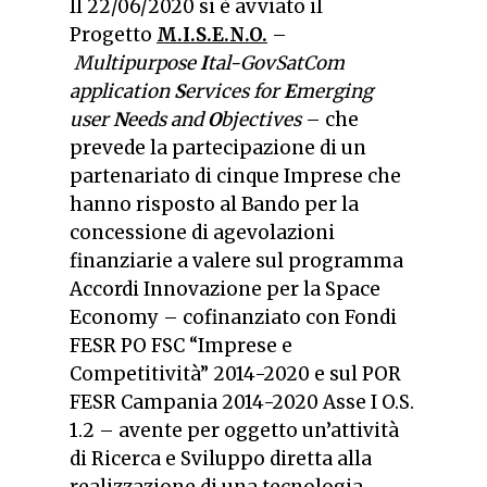
Il 22/06/2020 si è avviato il
Progetto
M.I.S.E.N.O.
–
M
ultipurpose
I
tal-GovSatCom
application
S
ervices for
E
merging
user
N
eeds and
O
bjectives
– che
prevede la partecipazione di un
partenariato di cinque Imprese che
hanno risposto al Bando per la
concessione di agevolazioni
finanziarie a valere sul programma
Accordi Innovazione per la Space
Economy – cofinanziato con Fondi
FESR PO FSC “Imprese e
Competitività” 2014-2020 e sul POR
FESR Campania 2014-2020 Asse I O.S.
1.2 – avente per oggetto un’attività
di Ricerca e Sviluppo diretta alla
realizzazione di una tecnologia