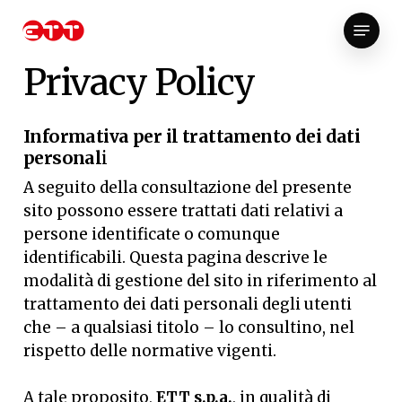
Skip
Menu
to
Close
main
Privacy
Policy
Menu
content
Informativa per il trattamento dei dati
personal
i
A seguito della consultazione del presente
sito possono essere trattati dati relativi a
persone identificate o comunque
identificabili. Questa pagina descrive le
modalità di gestione del sito in riferimento al
trattamento dei dati personali degli utenti
che – a qualsiasi titolo – lo consultino, nel
rispetto delle normative vigenti.
A tale proposito,
ETT s.p.a.
, in qualità di