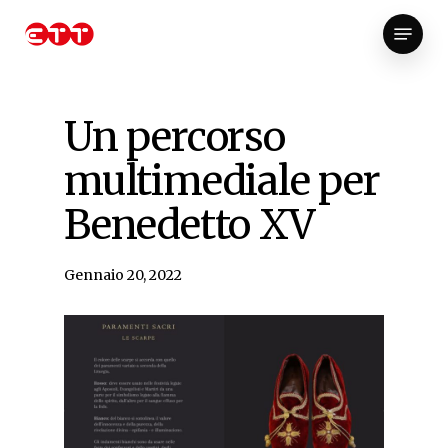
Skip
Menu
to
Close
main
Menu
content
Un percorso
multimediale per
Benedetto XV
Gennaio 20, 2022