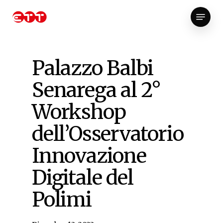
Skip
Menu
to
Close
main
Menu
content
Palazzo Balbi
Senarega al 2°
Workshop
dell’Osservatorio
Innovazione
Digitale del
Polimi