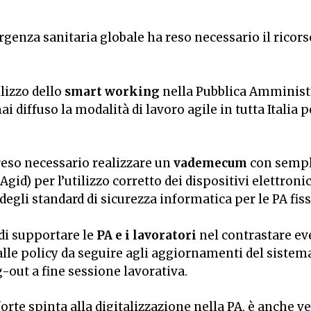
ergenza sanitaria globale ha reso necessario il ricor
lizzo dello
smart working
nella Pubblica Amminist
iffuso la modalità di lavoro agile in tutta Italia pe
reso necessario realizzare un
vademecum
con sempl
 (Agid) per l’utilizzo corretto dei dispositivi elettron
egli standard di sicurezza informatica per le PA fissa
 di supportare le
PA e i lavoratori
nel contrastare ev
e policy da seguire agli aggiornamenti del sistema o
g-out a fine sessione lavorativa.
orte spinta alla
digitalizzazione
nella PA, è anche ve