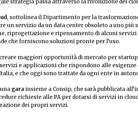
tale strategia passa attraverso la rivoluzione del clo
oud
, sottolinea il Dipartimento per la trasformazione
 un servizio da un data center obsoleto a uno più sic
one, riprogettazione e ripensamento di alcuni serviz
nde che forniscono soluzioni pronte per l’uso.
creare maggiori opportunità di mercato per startup
servizi e applicazioni che rispondono alle esigenz
Italia, e che oggi sono trattate da ogni ente in aut
a una
gara
insieme a Consip, che sarà pubblicata all’i
cedure richieste alle PA per dotarsi di servizi in cl
razione dei propri servizi.