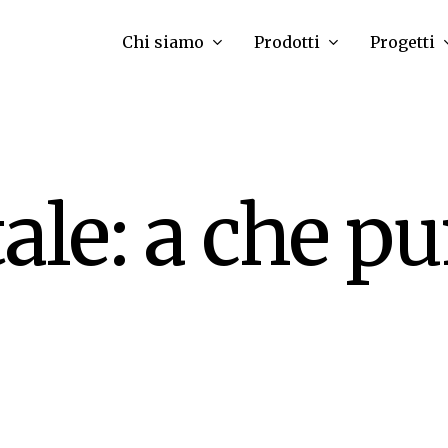
Chi siamo
Prodotti
Progetti
tale: a che p