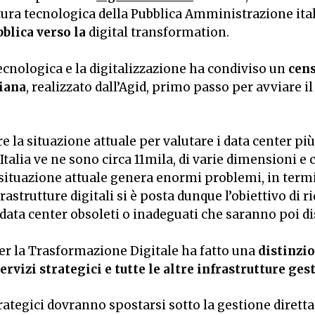
ttura tecnologica della Pubblica Amministrazione ita
bblica verso la
digital transformation
.
ecnologica e la digitalizzazione ha condiviso un
cens
iana
, realizzato dall’Agid, primo passo per avviare i
 la situazione attuale per valutare i data center più 
n Italia ve ne sono circa 11mila, di varie dimensioni e
ituazione attuale genera enormi problemi, in termin
frastrutture digitali si è posta dunque l’obiettivo di
 data center obsoleti o inadeguati che saranno poi d
er la Trasformazione Digitale ha fatto una
distinzi
rvizi strategici e tutte le altre infrastrutture gest
rategici dovranno spostarsi sotto la gestione diretta