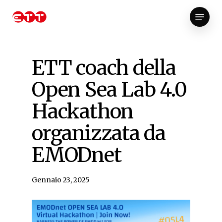
Skip
Menu
to
Close
main
Menu
content
ETT coach della
Open Sea Lab 4.0
Hackathon
organizzata da
EMODnet
Gennaio 23, 2025