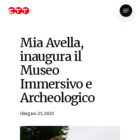
Skip
Menu
to
Close
main
Menu
content
Mia Avella,
inaugura il
Museo
Immersivo e
Archeologico
Giugno 25, 2021