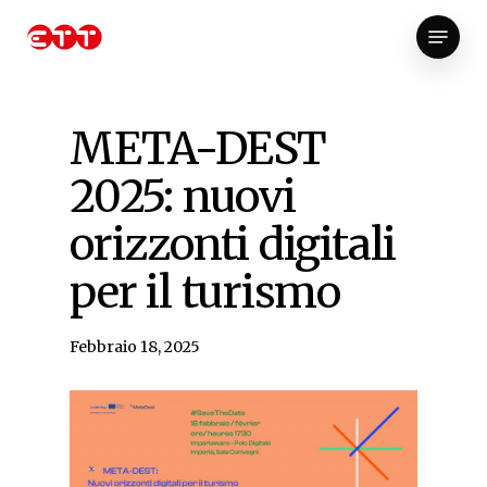
Skip
Menu
to
Close
main
Menu
content
META-DEST
2025: nuovi
orizzonti digitali
per il turismo
Febbraio 18, 2025