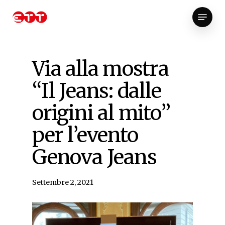
Skip
Menu
to
Close
main
Menu
content
Via alla mostra
“Il Jeans: dalle
origini al mito”
per l’evento
Genova Jeans
Settembre 2, 2021