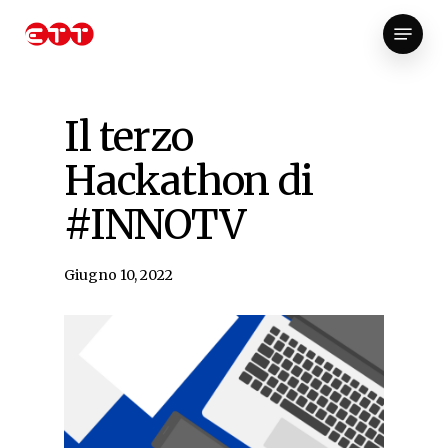
Skip
Menu
to
Close
main
Menu
content
Il terzo
Hackathon di
#INNOTV
Giugno 10, 2022