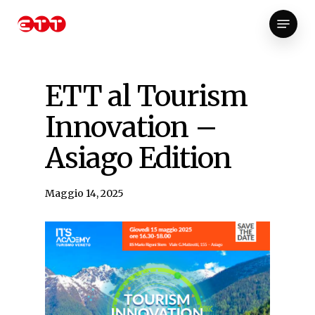
Skip
Menu
to
Close
main
Menu
content
ETT al Tourism
Innovation –
Asiago Edition
Maggio 14, 2025