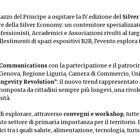
azzo del Principe a ospitare la IV edizione del
Silve
ore della Silver Economy: un contenitore specializzat
ofessionisti, Accademici e Associazioni rivolti al tar
stimenti di spazi espositivi B2B, l’evento esplora tut
 Communications
con la partecipazione e il patroci
di Genova, Regione Liguria, Camera di Commercio, Uni
ngevity Revolution
”: il nuovo trend rappresentat
e composta da cittadini sempre più longevi, una riv
ità.
di esplorare, attraverso
convegni e workshop
, tutt
sto settore di primaria importanza per il territorio. 
ici tra i quali salute, alimentazione, tecnologia, tur