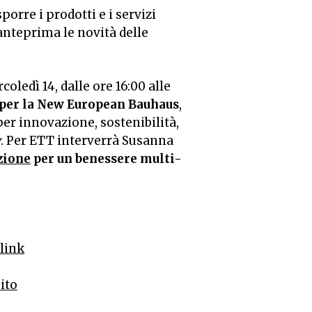
orre i prodotti e i servizi
 anteprima le novità delle
oledì 14, dalle ore 16:00 alle
e per la New European Bauhaus
,
per innovazione, sostenibilità,
y
. Per ETT interverrà Susanna
zione
per un benessere multi-
 link
sito