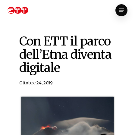
Skip
Menu
to
Close
main
Menu
content
Con ETT il parco
dell’Etna diventa
digitale
Ottobre 24, 2019