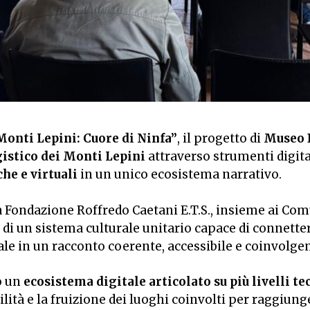
Monti Lepini: Cuore di Ninfa”
, il progetto di
Museo D
gistico dei Monti Lepini
attraverso strumenti digita
che e virtuali
in un unico ecosistema narrativo.
lla Fondazione Roffredo Caetani E.T.S., insieme ai C
di un sistema culturale unitario capace di connetter
ale in un racconto coerente, accessibile e coinvolgen
o un
ecosistema digitale articolato su più livelli t
bilità e la fruizione dei luoghi coinvolti per raggiun