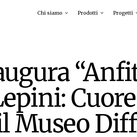
Chi siamo
Prodotti
Progetti
ugura “Anfit
epini: Cuore
 il Museo Dif