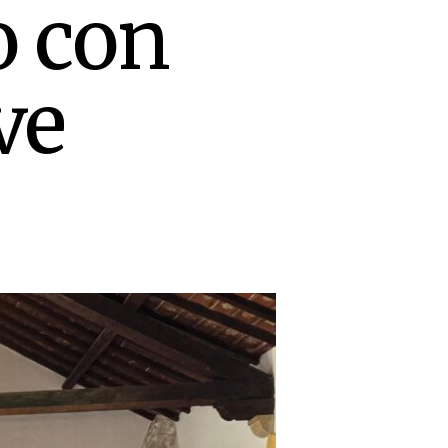
io con
ve