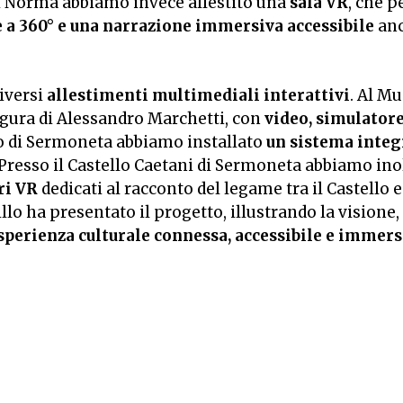
i Norma abbiamo invece allestito una
sala VR
, che p
e a 360° e una narrazione immersiva accessibile
anc
iversi
allestimenti multimediali interattivi
. Al Mu
 figura di Alessandro Marchetti, con
video, simulatore
o di Sermoneta abbiamo installato
un sistema integ
 Presso il Castello Caetani di Sermoneta abbiamo ino
ri VR
dedicati al racconto del legame tra il Castello e
o ha presentato il progetto, illustrando la visione, 
sperienza culturale connessa, accessibile e immersi