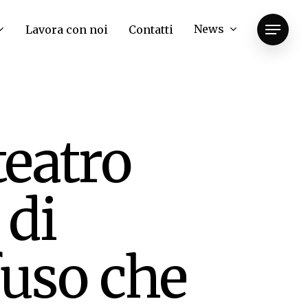
News
Lavora con noi
Contatti
Menu
eatro
 di
fuso che