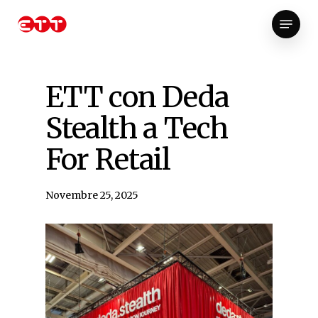
Skip
Menu
to
Close
main
Menu
content
ETT con Deda
Stealth a Tech
For Retail
Novembre 25, 2025