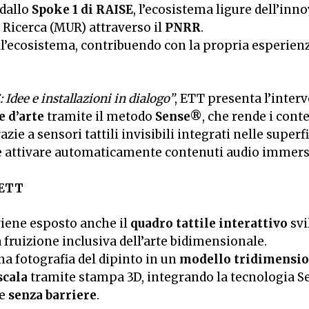
 dallo
Spoke 1 di RAISE
, l’ecosistema ligure dell’inn
a Ricerca (MUR) attraverso il
PNRR
.
l’ecosistema, contribuendo con la propria esperienz
dee e installazioni in dialogo”
, ETT presenta l’inter
e d’arte
tramite il metodo
Sense®
, che rende i cont
zie a sensori tattili invisibili integrati nelle superfi
 e attivare automaticamente contenuti audio immers
 ETT
viene esposto anche il
quadro tattile interattivo
svi
a fruizione inclusiva dell’arte bidimensionale.
na fotografia del dipinto in un
modello tridimension
scala
tramite stampa 3D, integrando la tecnologia 
e
senza barriere
.