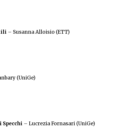
ili
– Susanna Alloisio (ETT)
anbary (UniGe)
li Specchi
– Lucrezia Fornasari (UniGe)