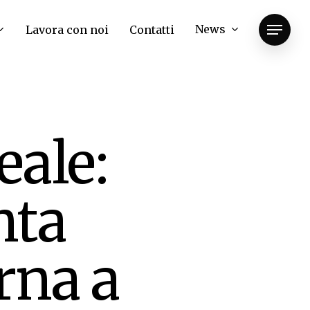
News
Lavora con noi
Contatti
Menu
eale:
nta
rna a