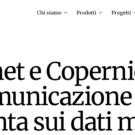
Chi siamo
Prodotti
Progetti
t e Coperni
municazione
ta sui dati 