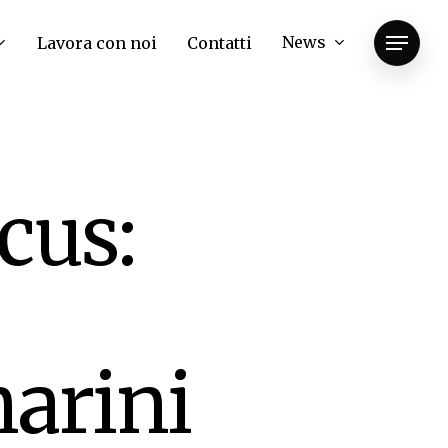
News
Lavora con noi
Contatti
Menu
cus:
marini