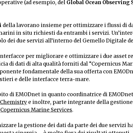
operative (ad esempio, del
Global Ocean Observing
i
della lavorano insieme per ottimizzare i flussi di d
marini in situ richiesti da entrambi i servizi. Un’int
o dei due servizi all’interno del Gemello Digitale d
interfacce per migliorare e ottimizzare i due asset
eficia di dati di alta qualità forniti dal “Copernicus 
onente fondamentale della sua offerta con EMODnet
ostieri e delle interfacce terra-mare.
bito di EMODnet in quanto coordinatrice di EMODne
Chemistry
e inoltre, parte integrante della gestion
i
Copernicus Marine Services
.
zzare la gestione dei dati da parte dei due servizi 
esta sinergia – è molto fiera dei risultati ottenuti.