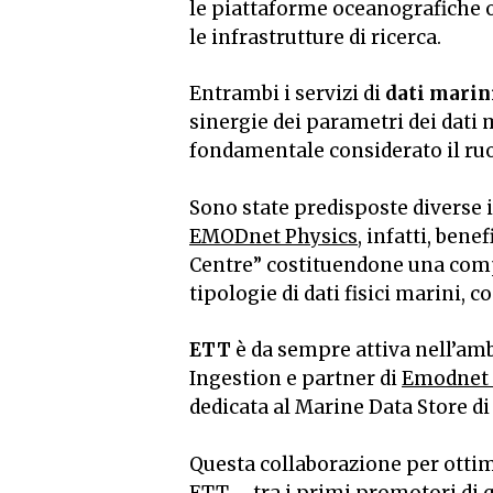
le piattaforme oceanografiche 
le infrastrutture di ricerca.
Entrambi i servizi di
dati marin
sinergie dei parametri dei dati 
fondamentale considerato il ruol
Sono state predisposte diverse 
EMODnet Physics
, infatti, ben
Centre” costituendone una comp
tipologie di dati fisici marini, c
ETT
è da sempre attiva nell’am
Ingestion e partner di
Emodnet 
dedicata al Marine Data Store d
Questa collaborazione per ottimi
ETT – tra i primi promotori di qu