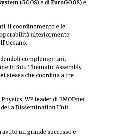
 System
(GOOS) e di
EuroGOOS
) e
ati, il coordinamento e le
eroperabilità ulteriormente
ell’Oceano.
 redendoli complementari.
Marine In Situ Thematic Assembly
 stessa che coordina altre
t Physics, WP leader di EMODnet
e della Dissemination Unit
ha avuto un grande successo e