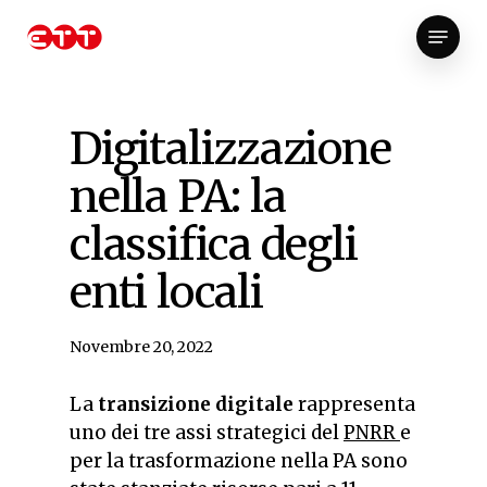
Skip
Menu
to
Close
main
Menu
content
Digitalizzazione
nella PA: la
classifica degli
enti locali
Novembre 20, 2022
La
transizione digitale
rappresenta
uno dei tre assi strategici del
PNRR
e
per la trasformazione nella PA sono