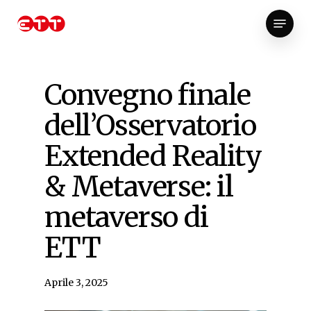
Skip
Menu
to
Close
main
Menu
content
Convegno finale
dell’Osservatorio
Extended Reality
& Metaverse: il
metaverso di
ETT
Aprile 3, 2025