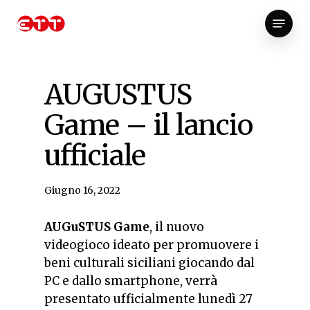
Skip
Menu
to
Close
main
Menu
content
AUGUSTUS
Game – il lancio
ufficiale
Giugno 16, 2022
AUGuSTUS Game
, il nuovo
videogioco ideato per promuovere i
beni culturali siciliani giocando dal
PC e dallo smartphone, verrà
presentato ufficialmente lunedì 27