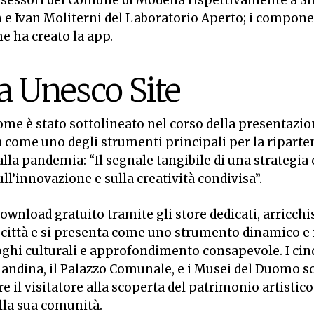
ssessori del Comune di Modena rispettivamente a Sm
on e Ivan Moliterni del Laboratorio Aperto; i compon
e ha creato la app.
 Unesco Site
come è stato sottolineato nel corso della presentazio
come uno degli strumenti principali per la ripartenz
la pandemia: “Il segnale tangibile di una strategia c
l’innovazione e sulla creatività condivisa”.
 download gratuito tramite gli store dedicati, arricchi
 città e si presenta come uno strumento dinamico e i
luoghi culturali e approfondimento consapevole. I ci
andina, il Palazzo Comunale, e i Musei del Duomo son
re il visitatore alla scoperta del patrimonio artistic
ella sua comunità.