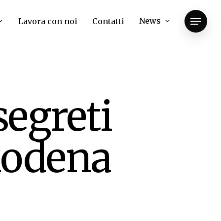
News
Lavora con noi
Contatti
Menu
segreti
Modena