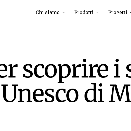
Chi siamo
Prodotti
Progetti
r scoprire i 
o Unesco di 