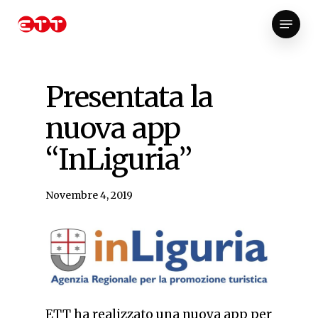
Skip
Menu
to
Close
main
Menu
content
Presentata la
nuova app
“InLiguria”
Novembre 4, 2019
ETT ha realizzato una nuova app per