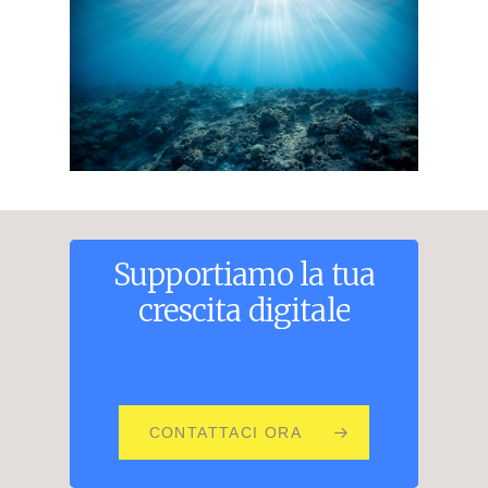
Supportiamo
la
tua
crescita
digitale
CONTATTACI ORA