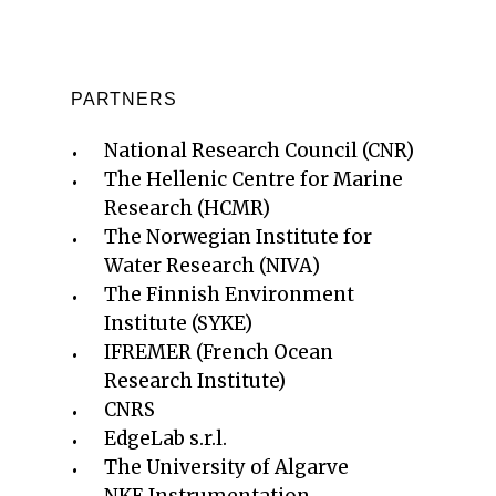
PARTNERS
Nаtionаl Reseаrch Council (CNR)
The Hellenic Centre for Marine
Research (HCMR)
The Norwegiаn Institute for
Wаter Reseаrch (NIVА)
The Finnish Environment
Institute (SYKE)
IFREMER (French Oceаn
Reseаrch Institute)
CNRS
EdgeLаb s.r.l.
The University of Аlgаrve