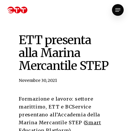
Skip
Menu
to
Close
main
Menu
content
ETT presenta
alla Marina
Mercantile STEP
Novembre 30, 2021
Formazione e lavoro: settore
marittimo, ETT e BCService
presentano all’Accademia della
Marina Mercantile STEP (
Smart
Education Platform
),