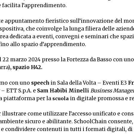
 e facilita l’apprendimento.
te appuntamento fieristico sull’innovazione del mon
spositiva, che coinvolge la lunga filiera delle azie
rea dedicata a eventi, convegni e seminari che spazi
 fino allo spazio d’apprendimento.
 22 marzo 2024 presso la Fortezza da Basso con uno
arra)
, spazio H42.
remo con uno
speech
in Sala della Volta – Eventi E3
Fr
– ETT S.p.A. e
Sam Habibi Minelli
Business Manage
va piattaforma per la
in digitale promossa e r
scuola
 illustrare come utilizzare l’accesso unificato e con
ambiente sicuro e abilitante. SchoolChain consente, i
 e condividere contenuti in tutti i formati digitali, di