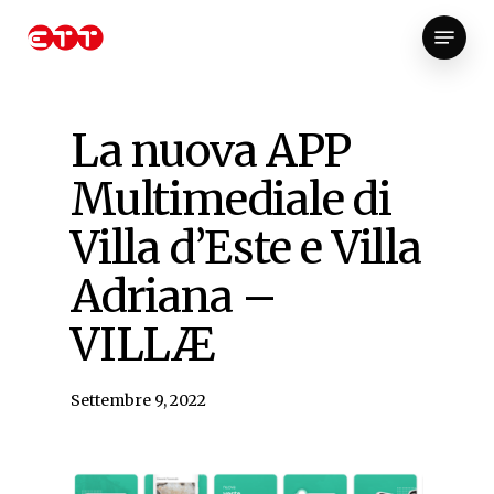
Skip
Menu
to
Close
main
Menu
content
La nuova APP
Multimediale di
Villa d’Este e Villa
Adriana –
VILLÆ
Settembre 9, 2022