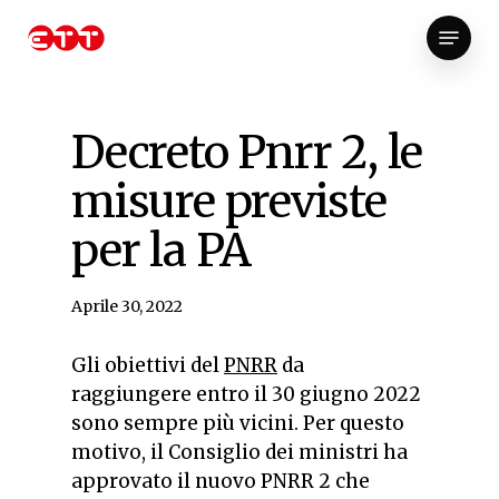
Skip
Menu
to
Close
main
Menu
content
Decreto Pnrr 2, le
misure previste
per la PA
Aprile 30, 2022
Gli obiettivi del
PNRR
da
raggiungere entro il 30 giugno 2022
sono sempre più vicini. Per questo
motivo, il Consiglio dei ministri ha
approvato il nuovo PNRR 2 che